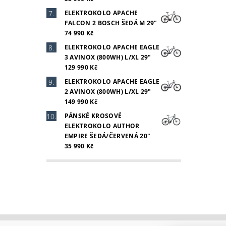
ELEKTROKOLO APACHE
FALCON 2 BOSCH ŠEDÁ M 29"
74 990 Kč
ELEKTROKOLO APACHE EAGLE
3 AVINOX (800WH) L/XL 29"
129 990 Kč
ELEKTROKOLO APACHE EAGLE
2 AVINOX (800WH) L/XL 29"
149 990 Kč
PÁNSKÉ KROSOVÉ
ELEKTROKOLO AUTHOR
EMPIRE ŠEDÁ/ČERVENÁ 20"
35 990 Kč