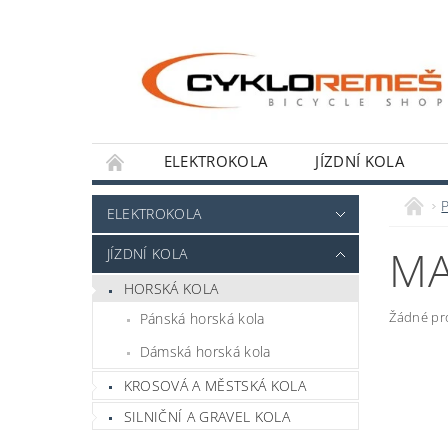
ELEKTROKOLA
JÍZDNÍ KOLA
OBCHODNÍ PODMÍNKY
KONTAKT
ELEKTROKOLA
MA
JÍZDNÍ KOLA
HORSKÁ KOLA
Žádné pr
Pánská horská kola
Dámská horská kola
KROSOVÁ A MĚSTSKÁ KOLA
SILNIČNÍ A GRAVEL KOLA