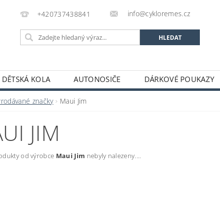
info@cykloremes.cz
+420737438841
DĚTSKÁ KOLA
AUTONOSIČE
DÁRKOVÉ POUKAZY
Prodávané značky
Maui Jim
UI JIM
odukty od výrobce
Maui Jim
nebyly nalezeny....