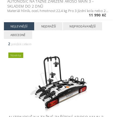
AUTONOSIČ NA TAŽNÉ ZAŘÍZENÍ AROSO MAIN 3
–
SKLADEM DO 2 DNŮ
Materiál hliník, ocel, hmotnost 22,4 kg Pro 3 jízdní kola nebo 2...
11 990 Kč
NEJLEVNĚJŠÍ
NEJDRAŽŠÍ
NEJPRODÁVANĚJŠÍ
ABECEDNĚ
2
položek celkem
Novinka