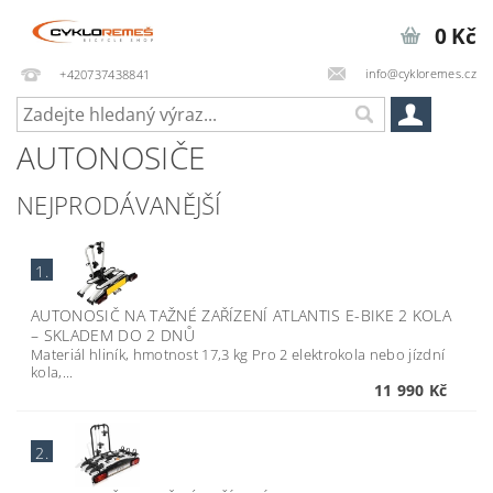
0 Kč
info@cykloremes.cz
+420737438841
AUTONOSIČE
NEJPRODÁVANĚJŠÍ
1.
AUTONOSIČ NA TAŽNÉ ZAŘÍZENÍ ATLANTIS E-BIKE 2 KOLA
–
SKLADEM DO 2 DNŮ
Materiál hliník, hmotnost 17,3 kg Pro 2 elektrokola nebo jízdní
kola,...
11 990 Kč
2.