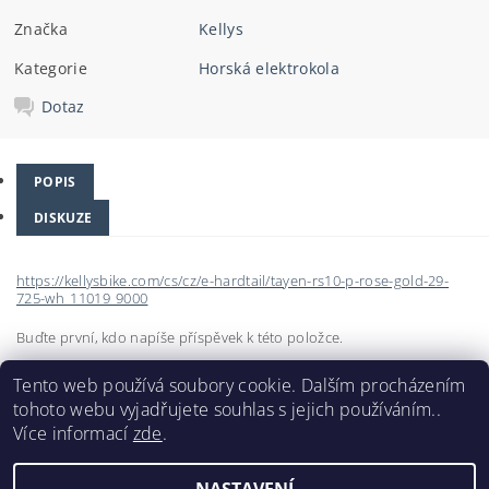
Značka
Kellys
Kategorie
Horská elektrokola
Dotaz
POPIS
DISKUZE
https://kellysbike.com/cs/cz/e-hardtail/tayen-rs10-p-rose-gold-29-
725-wh_11019_9000
Buďte první, kdo napíše příspěvek k této položce.
Přidat komentář
Tento web používá soubory cookie. Dalším procházením
tohoto webu vyjadřujete souhlas s jejich používáním..
Více informací
zde
.