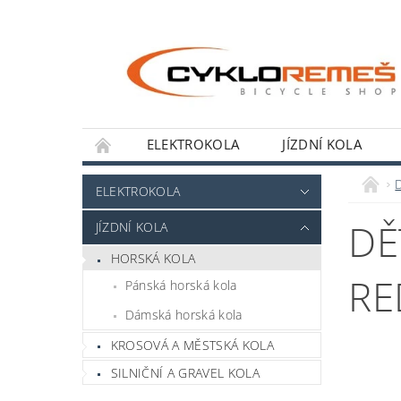
ELEKTROKOLA
JÍZDNÍ KOLA
OBCHODNÍ PODMÍNKY
KONTAKT
ELEKTROKOLA
DĚ
JÍZDNÍ KOLA
HORSKÁ KOLA
RE
Pánská horská kola
Dámská horská kola
KROSOVÁ A MĚSTSKÁ KOLA
SILNIČNÍ A GRAVEL KOLA