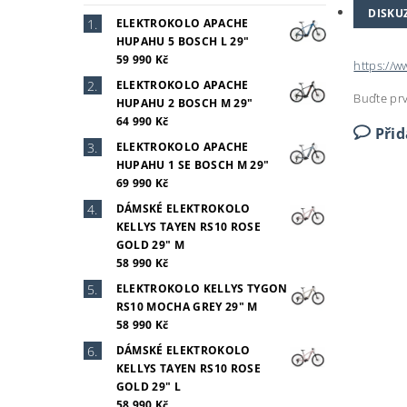
DISKU
ELEKTROKOLO APACHE
HUPAHU 5 BOSCH L 29"
59 990 Kč
https://
ELEKTROKOLO APACHE
Buďte prv
HUPAHU 2 BOSCH M 29"
64 990 Kč
Při
ELEKTROKOLO APACHE
HUPAHU 1 SE BOSCH M 29"
69 990 Kč
DÁMSKÉ ELEKTROKOLO
KELLYS TAYEN RS10 ROSE
GOLD 29" M
58 990 Kč
ELEKTROKOLO KELLYS TYGON
RS10 MOCHA GREY 29" M
58 990 Kč
DÁMSKÉ ELEKTROKOLO
KELLYS TAYEN RS10 ROSE
GOLD 29" L
58 990 Kč