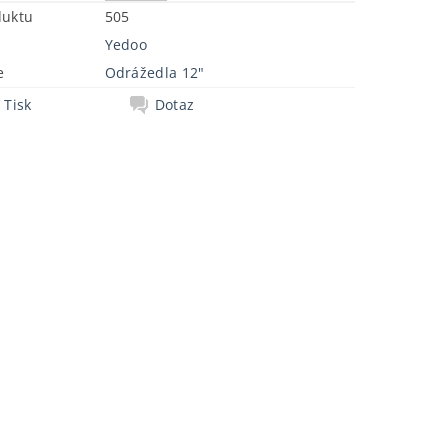
duktu
505
Yedoo
e
Odrážedla 12"
Tisk
Dotaz