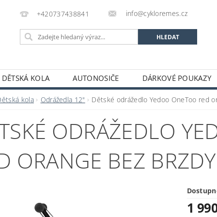
info@cykloremes.cz
+420737438841
DĚTSKÁ KOLA
AUTONOSIČE
DÁRKOVÉ POUKAZY
Dětská kola
Odrážedla 12"
Dětské odrážedlo Yedoo OneToo red or
TSKÉ ODRÁŽEDLO Y
D ORANGE BEZ BRZDY
Dostupn
1 99