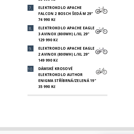
ELEKTROKOLO APACHE
FALCON 2 BOSCH ŠEDÁ M 29"
74 990 Kč
ELEKTROKOLO APACHE EAGLE
3 AVINOX (800WH) L/XL 29"
129 990 Kč
ELEKTROKOLO APACHE EAGLE
2 AVINOX (800WH) L/XL 29"
149 990 Kč
DÁMSKÉ KROSOVÉ
ELEKTROKOLO AUTHOR
ENIGMA STŘÍBRNÁ/ZELENÁ 19"
35 990 Kč