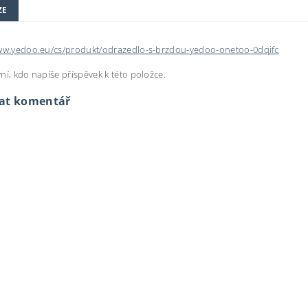
ZE
www.yedoo.eu/cs/produkt/odrazedlo-s-brzdou-yedoo-onetoo-0dqifc
ní, kdo napíše příspěvek k této položce.
dat komentář