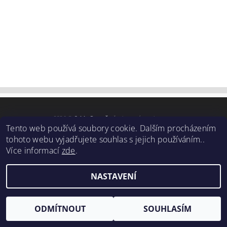
2026 ©
Cyklo Remeš
, všechna práva vyhrazena
Tento web používá soubory cookie. Dalším procházením
Vytvořil Shoptet
tohoto webu vyjadřujete souhlas s jejich používáním..
Více informací
zde
.
NASTAVENÍ
ODMÍTNOUT
SOUHLASÍM