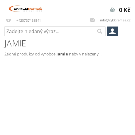
0 Kč
info@cykloremes.cz
+420737438841
JAMIE
Žádné produkty od výrobce
Jamie
nebyly nalezeny....